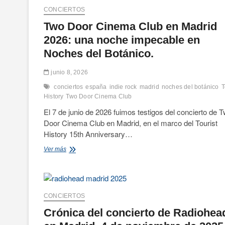
CONCIERTOS
Two Door Cinema Club en Madrid
2026: una noche impecable en
Noches del Botánico.
junio 8, 2026
conciertos
españa
indie rock
madrid
noches del botánico
T
History
Two Door Cinema Club
El 7 de junio de 2026 fuimos testigos del concierto de 
Door Cinema Club en Madrid, en el marco del Tourist
History 15th Anniversary…
Two
Ver más
Door
Cinema
Club
en
Madrid
CONCIERTOS
2026:
Crónica del concierto de Radiohea
una
noche