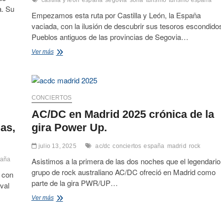
castilla y león
españa
segovia
soria
turismo
turismo españa
a. Su
Empezamos esta ruta por Castilla y León, la España
vaciada, con la ilusión de descubrir sus tesoros escondido
Pueblos antiguos de las provincias de Segovia…
Ruta
Ver más
por
Castilla
y
León:
qué
CONCIERTOS
ver
AC/DC en Madrid 2025 crónica de la
en
Riaza,
las,
gira Power Up.
Ayllón,
San
julio 13, 2025
ac/dc
conciertos
españa
madrid
rock
Esteban
de
paña
Asistimos a la primera de las dos noches que el legendario
Gormaz,
grupo de rock australiano AC/DC ofreció en Madrid como
 con
El
parte de la gira PWR/UP…
val
Burgo
de
AC/DC
Ver más
Osma,
en
Soria
Madrid
y