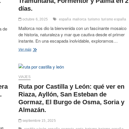
.
Tramuntana, Formentor y Palma en 2
días.
octubre 6, 2025
españa
mallorca
turismo
turismo españa
Mallorca nos dio la bienvenida con un fascinante mosaico
a de
de historia, naturaleza y mar que cautiva desde el primer
instante. En una escapada inolvidable, exploramos…
Mallorca
Ver más
en
otoño:
ruta
por
la
VIAJES
Tramuntana,
era
Ruta por Castilla y León: qué ver en
Formentor
y
.
Riaza, Ayllón, San Esteban de
Palma
Gormaz, El Burgo de Osma, Soria y
en
2
Almazán.
días.
septiembre 15, 2025
ue