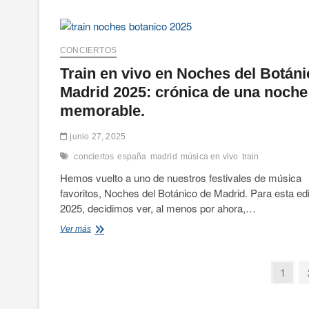
verano:
Cuevas
de
Altamira,
CONCIERTOS
Santillana
Train en vivo en Noches del Botáni
del
Mar,
Madrid 2025: crónica de una noche
Comillas,
memorable.
Santoña
y
Santander.
junio 27, 2025
conciertos
españa
madrid
música en vivo
train
Hemos vuelto a uno de nuestros festivales de música
favoritos, Noches del Botánico de Madrid. Para esta ed
2025, decidimos ver, al menos por ahora,…
Train
Ver más
en
vivo
en
Paginación
Págin
1
Noches
de
del
Botánico