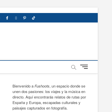
Google
YouTube
Instagram
Facebook
Twitter
Pinterest
Tumblr
TikTok
Viajes
Privacy
Enlaces
Maps
Policy
B
o
t
ó
Bienvenido a
Fushoots
, un espacio donde se
n
unen dos pasiones: los viajes y la música en
d
directo. Aquí encontrarás relatos de rutas por
e
España y Europa, escapadas culturales y
m
paisajes capturados en fotografía.
e