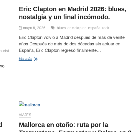
Eric Clapton en Madrid 2026: blues,
nostalgia y un final incómodo.
mayo 8, 2026
blues
eric clapton
españa
rock
Eric Clapton volvió a Madrid después de más de veinte
años Después de más de dos décadas sin actuar en
España, Eric Clapton regresó finalmente…
ourist
Eric
Ver más
Clapton
Two
en
Madrid
2026:
blues,
nostalgia
y
un
final
incómodo.
VIAJES
d
Mallorca en otoño: ruta por la