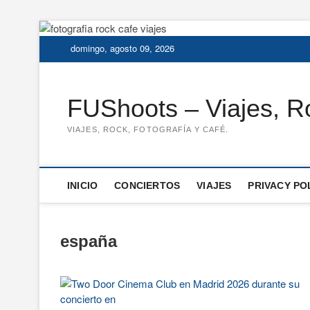
Saltar
al
domingo, agosto 09, 2026
contenido
FUShoots – Viajes, Ro
VIAJES, ROCK, FOTOGRAFÍA Y CAFÉ.
INICIO
CONCIERTOS
VIAJES
PRIVACY PO
españa