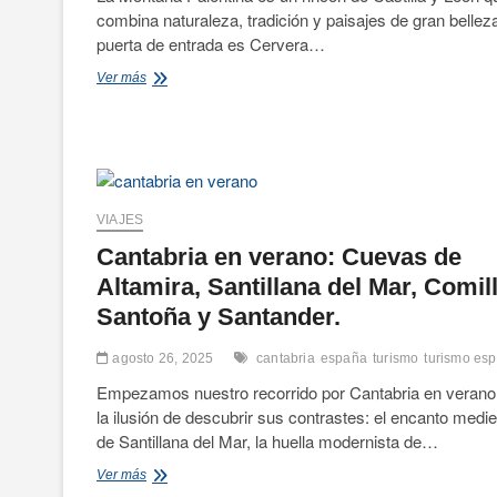
combina naturaleza, tradición y paisajes de gran bellez
puerta de entrada es Cervera…
Escapada
Ver más
de
fin
de
semana
a
Cervera
de
VIAJES
Pisuerga
Cantabria en verano: Cuevas de
y
la
Altamira, Santillana del Mar, Comil
Montaña
Santoña y Santander.
Palentina.
agosto 26, 2025
cantabria
españa
turismo
turismo es
Empezamos nuestro recorrido por Cantabria en verano
la ilusión de descubrir sus contrastes: el encanto medie
de Santillana del Mar, la huella modernista de…
Cantabria
Ver más
en