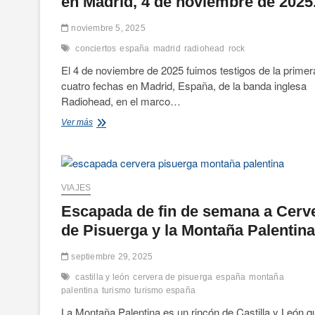
en Madrid, 4 de noviembre de 2025
impecable
en
noviembre 5, 2025
Noches
del
conciertos
españa
madrid
radiohead
rock
Botánico.
El 4 de noviembre de 2025 fuimos testigos de la primer
cuatro fechas en Madrid, España, de la banda inglesa
Radiohead, en el marco…
Crónica
Ver más
del
concierto
de
Radiohead
en
VIAJES
Madrid,
Escapada de fin de semana a Cerv
4
de
de Pisuerga y la Montaña Palentina
noviembre
de
septiembre 29, 2025
2025.
castilla y león
cervera de pisuerga
españa
montaña
palentina
turismo
turismo españa
La Montaña Palentina es un rincón de Castilla y León q