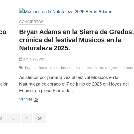
2025
Almazán.
crónica
de
la
CONCIERTOS
gira
Power
co
Bryan Adams en la Sierra de Gredos:
Up.
crónica del festival Musicos en la
Naturaleza 2025.
junio 12, 2025
bryan adams
conciertos
españa
festival
sierra de gredos
texas
Asistimos por primera vez al festival Músicos en la
ición
Naturaleza celebrado el 7 de junio de 2025 en Hoyos del
Espino, en plena Sierra de…
Bryan
Ver más
Adams
en
la
a
Página
Página
Página
2
…
4
Sierra
siguiente
de
Gredos: