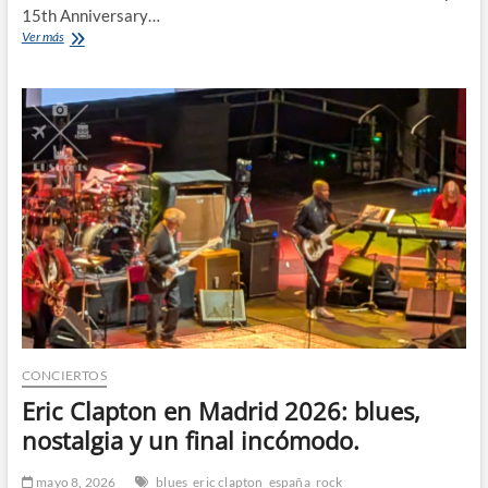
15th Anniversary…
Two
Ver más
Door
Cinema
Club
en
Madrid
2026:
una
noche
impecable
en
Noches
del
Botánico.
CONCIERTOS
Eric Clapton en Madrid 2026: blues,
nostalgia y un final incómodo.
mayo 8, 2026
blues
eric clapton
españa
rock