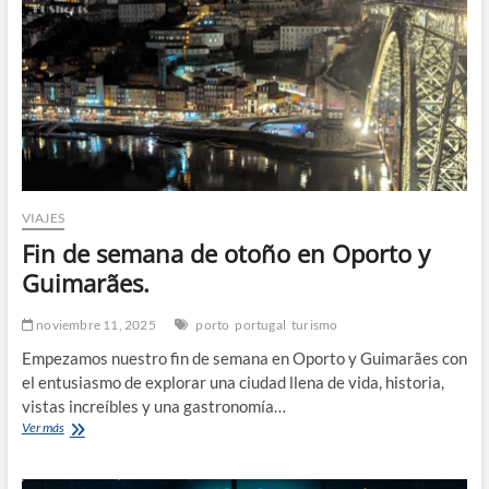
VIAJES
Fin de semana de otoño en Oporto y
Guimarães.
noviembre 11, 2025
porto
portugal
turismo
Empezamos nuestro fin de semana en Oporto y Guimarães con
el entusiasmo de explorar una ciudad llena de vida, historia,
vistas increíbles y una gastronomía…
Fin
Ver más
de
semana
de