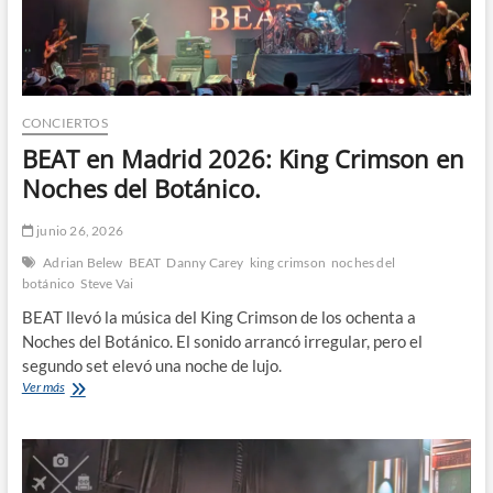
CONCIERTOS
BEAT en Madrid 2026: King Crimson en
Noches del Botánico.
junio 26, 2026
Adrian Belew
BEAT
Danny Carey
king crimson
noches del
botánico
Steve Vai
BEAT llevó la música del King Crimson de los ochenta a
Noches del Botánico. El sonido arrancó irregular, pero el
segundo set elevó una noche de lujo.
BEAT
Ver más
en
Madrid
2026:
King
Crimson