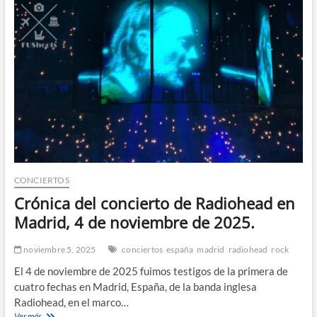
otoño
en
Oporto
y
Guimarães.
CONCIERTOS
Crónica del concierto de Radiohead en
Madrid, 4 de noviembre de 2025.
noviembre 5, 2025
conciertos
españa
madrid
radiohead
rock
El 4 de noviembre de 2025 fuimos testigos de la primera de
cuatro fechas en Madrid, España, de la banda inglesa
Radiohead, en el marco…
Crónica
Ver más