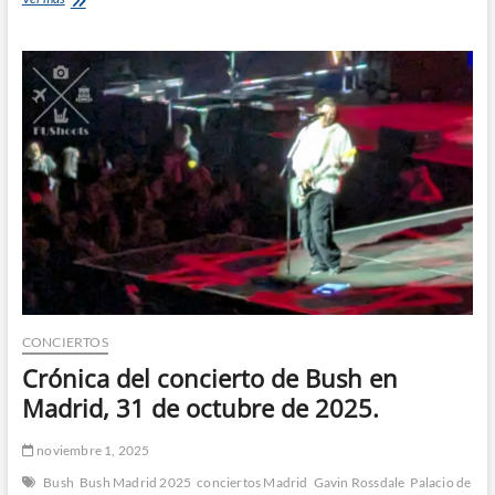
del
concierto
de
Radiohead
en
Madrid,
4
de
noviembre
de
2025.
CONCIERTOS
Crónica del concierto de Bush en
Madrid, 31 de octubre de 2025.
noviembre 1, 2025
Bush
Bush Madrid 2025
conciertos Madrid
Gavin Rossdale
Palacio de