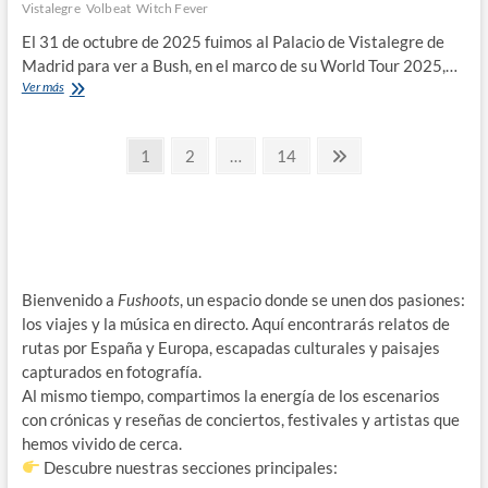
Vistalegre
Volbeat
Witch Fever
El 31 de octubre de 2025 fuimos al Palacio de Vistalegre de
Madrid para ver a Bush, en el marco de su World Tour 2025,…
Crónica
Ver más
del
concierto
Paginación
de
Página
Página
Página
Página
1
2
…
14
Bush
siguiente
de
en
Madrid,
entradas
31
de
octubre
de
Bienvenido a
Fushoots
, un espacio donde se unen dos pasiones:
2025.
los viajes y la música en directo. Aquí encontrarás relatos de
rutas por España y Europa, escapadas culturales y paisajes
capturados en fotografía.
Al mismo tiempo, compartimos la energía de los escenarios
con crónicas y reseñas de conciertos, festivales y artistas que
hemos vivido de cerca.
Descubre nuestras secciones principales: