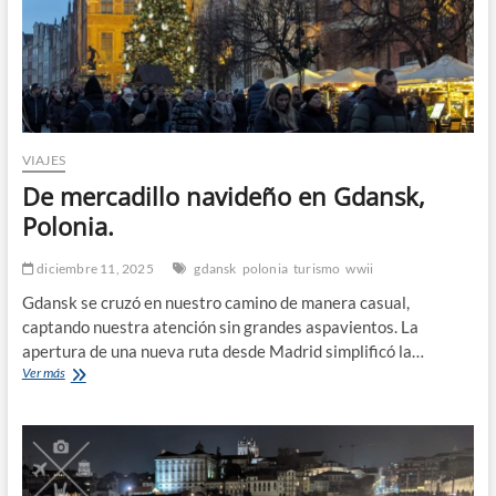
febrero
de
2026
VIAJES
De mercadillo navideño en Gdansk,
Polonia.
diciembre 11, 2025
gdansk
polonia
turismo
wwii
Gdansk se cruzó en nuestro camino de manera casual,
captando nuestra atención sin grandes aspavientos. La
apertura de una nueva ruta desde Madrid simplificó la…
De
Ver más
mercadillo
navideño
en
Gdansk,
Polonia.