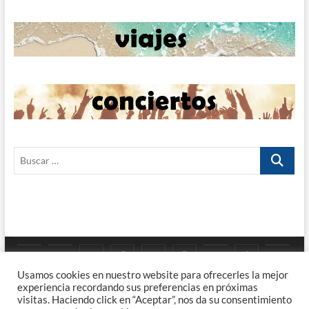
Buscar
…
Google
YouTube
Instagram
Facebook
Twitter
Pinterest
Tumblr
TikTok
Viaj
Priv
Enla
Usamos cookies en nuestro website para ofrecerles la mejor
Maps
experiencia recordando sus preferencias en próximas
Poli
visitas. Haciendo click en “Aceptar”, nos da su consentimiento
FUShoots – Viajes, Rock, Fotografía y Café.
| Diseñado por:
Theme