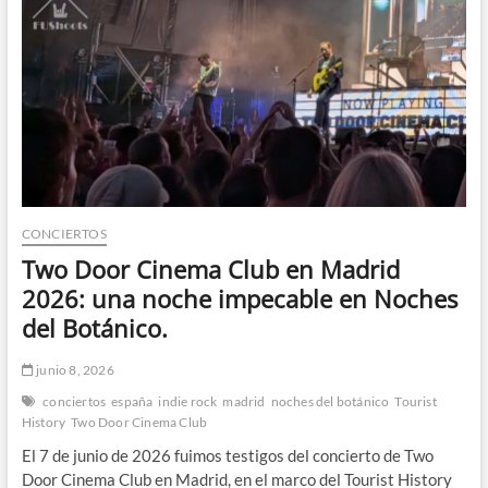
en
Noches
del
Botánico.
CONCIERTOS
Two Door Cinema Club en Madrid
2026: una noche impecable en Noches
del Botánico.
junio 8, 2026
conciertos
españa
indie rock
madrid
noches del botánico
Tourist
History
Two Door Cinema Club
El 7 de junio de 2026 fuimos testigos del concierto de Two
Door Cinema Club en Madrid, en el marco del Tourist History