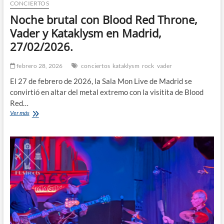
CONCIERTOS
Noche brutal con Blood Red Throne,
Vader y Kataklysm en Madrid,
27/02/2026.
febrero 28, 2026
conciertos
kataklysm
rock
vader
El 27 de febrero de 2026, la Sala Mon Live de Madrid se
convirtió en altar del metal extremo con la visitita de Blood
Red…
Noche
Ver más
brutal
con
Blood
Red
Throne,
Vader
y
Kataklysm
en
Madrid,
27/02/2026.