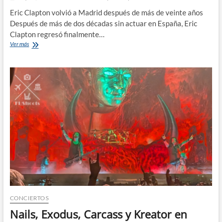
Eric Clapton volvió a Madrid después de más de veinte años
Después de más de dos décadas sin actuar en España, Eric
Clapton regresó finalmente…
Eric
Ver más
Clapton
en
Madrid
2026:
blues,
nostalgia
y
un
final
incómodo.
CONCIERTOS
Nails, Exodus, Carcass y Kreator en