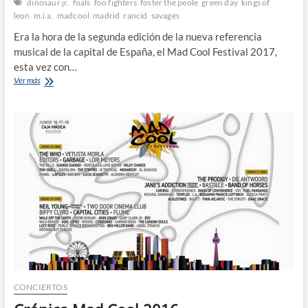
dinosaur jr.
foals
foo fighters
foster the peole
green day
kings of
leon
m.i.a.
madcool
madrid
rancid
savages
Era la hora de la segunda edición de la nueva referencia
musical de la capital de España, el Mad Cool Festival 2017,
esta vez con…
Crónica
Ver más
Mad
Cool
2017
CONCIERTOS