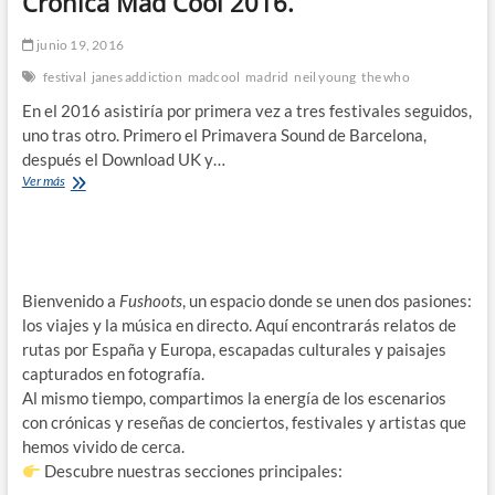
Crónica Mad Cool 2016.
junio 19, 2016
festival
janes addiction
madcool
madrid
neil young
the who
En el 2016 asistiría por primera vez a tres festivales seguidos,
uno tras otro. Primero el Primavera Sound de Barcelona,
después el Download UK y…
Crónica
Ver más
Mad
Cool
2016.
Bienvenido a
Fushoots
, un espacio donde se unen dos pasiones:
los viajes y la música en directo. Aquí encontrarás relatos de
rutas por España y Europa, escapadas culturales y paisajes
capturados en fotografía.
Al mismo tiempo, compartimos la energía de los escenarios
con crónicas y reseñas de conciertos, festivales y artistas que
hemos vivido de cerca.
Descubre nuestras secciones principales: