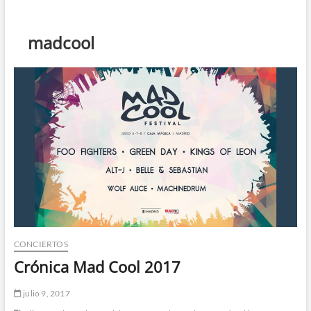
t
ó
n
madcool
d
e
m
e
n
ú
CONCIERTOS
Crónica Mad Cool 2017
julio 9, 2017