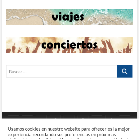
Buscar
…
Google
YouTube
Instagram
Facebook
Twitter
Pinterest
Tumblr
TikTok
Viaj
Priv
Enla
Usamos cookies en nuestro website para ofrecerles la mejor
Maps
experiencia recordando sus preferencias en próximas
Poli