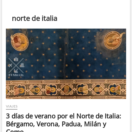
t
ó
n
norte de italia
d
e
m
e
n
ú
VIAJES
3 días de verano por el Norte de Italia:
Bérgamo, Verona, Padua, Milán y
Como.