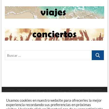
Buscar
…
Google
YouTube
Instagram
Facebook
Twitter
Pinterest
Tumblr
TikTok
Viaj
Priv
Enla
Usamos cookies en nuestro website para ofrecerles la mejor
Maps
experiencia recordando sus preferencias en próximas
Poli