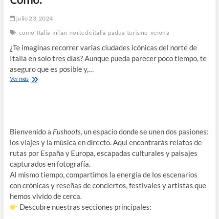
julio 23, 2024
como
Italia
milan
norte de italia
padua
turismo
verona
¿Te imaginas recorrer varias ciudades icónicas del norte de
Italia en solo tres días? Aunque pueda parecer poco tiempo, te
aseguro que es posible y,…
3
Ver más
días
de
verano
por
el
Bienvenido a
Norte
Fushoots
, un espacio donde se unen dos pasiones:
de
los viajes y la música en directo. Aquí encontrarás relatos de
Italia:
rutas por España y Europa, escapadas culturales y paisajes
Bérgamo,
capturados en fotografía.
Verona,
Al mismo tiempo, compartimos la energía de los escenarios
Padua,
Milán
con crónicas y reseñas de conciertos, festivales y artistas que
y
hemos vivido de cerca.
Como.
Descubre nuestras secciones principales: