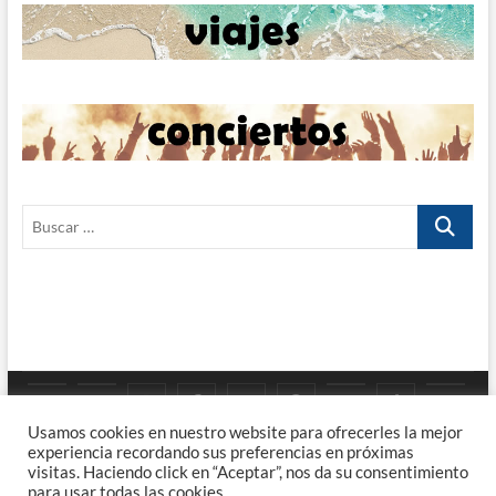
Buscar
…
Google
YouTube
Instagram
Facebook
Twitter
Pinterest
Tumblr
TikTok
Viaj
Priv
Enla
Usamos cookies en nuestro website para ofrecerles la mejor
Maps
experiencia recordando sus preferencias en próximas
Poli
visitas. Haciendo click en “Aceptar”, nos da su consentimiento
FUShoots – Viajes, Rock, Fotografía y Café.
| Diseñado por:
Theme
para usar todas las cookies.