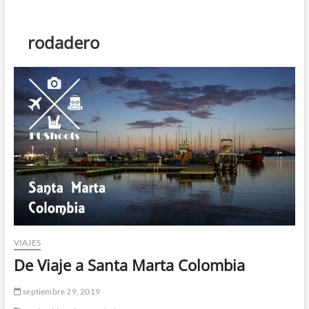
t
ó
n
rodadero
d
e
m
e
n
ú
VIAJES
De Viaje a Santa Marta Colombia
septiembre 29, 2019