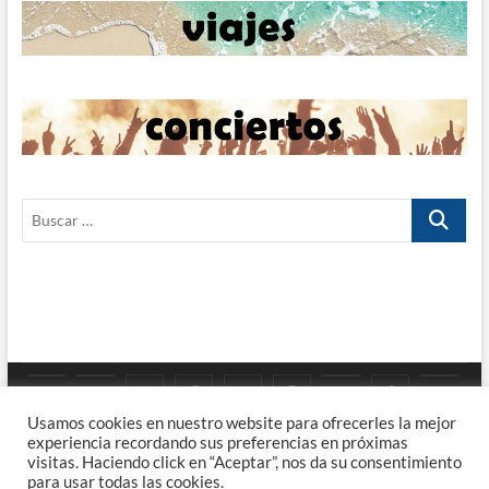
Buscar
…
Google
YouTube
Instagram
Facebook
Twitter
Pinterest
Tumblr
TikTok
Viaj
Priv
Enla
Usamos cookies en nuestro website para ofrecerles la mejor
Maps
experiencia recordando sus preferencias en próximas
Poli
visitas. Haciendo click en “Aceptar”, nos da su consentimiento
FUShoots – Viajes, Rock, Fotografía y Café.
| Diseñado por:
Theme
para usar todas las cookies.