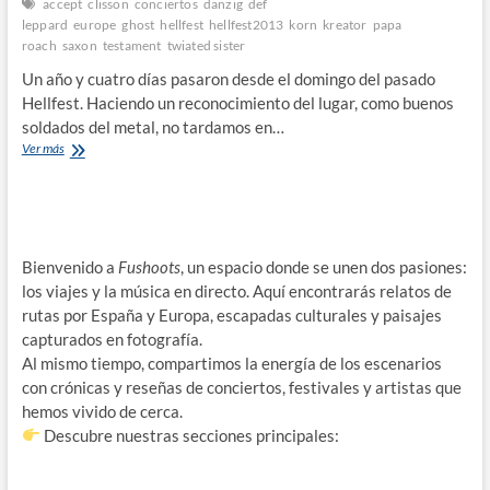
accept
clisson
conciertos
danzig
def
leppard
europe
ghost
hellfest
hellfest2013
korn
kreator
papa
roach
saxon
testament
twiated sister
Un año y cuatro días pasaron desde el domingo del pasado
Hellfest. Haciendo un reconocimiento del lugar, como buenos
soldados del metal, no tardamos en…
Crónica
Ver más
Hellfest
2013.
Bienvenido a
Fushoots
, un espacio donde se unen dos pasiones:
los viajes y la música en directo. Aquí encontrarás relatos de
rutas por España y Europa, escapadas culturales y paisajes
capturados en fotografía.
Al mismo tiempo, compartimos la energía de los escenarios
con crónicas y reseñas de conciertos, festivales y artistas que
hemos vivido de cerca.
Descubre nuestras secciones principales: