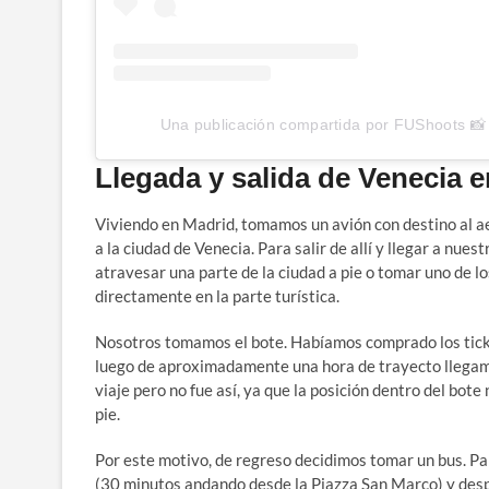
Una publicación compartida por FUShoots 📸
Llegada y salida de Venecia e
Viviendo en Madrid, tomamos un avión con destino al ae
a la ciudad de Venecia. Para salir de allí y llegar a nue
atravesar una parte de la ciudad a pie o tomar uno de l
directamente en la parte turística.
Nosotros tomamos el bote. Habíamos comprado los ticke
luego de aproximadamente una hora de trayecto llegamo
viaje pero no fue así, ya que la posición dentro del bo
pie.
Por este motivo, de regreso decidimos tomar un bus. P
(30 minutos andando desde la Piazza San Marco) y despu