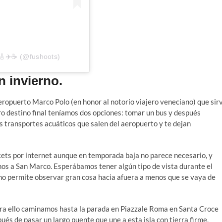
🎸✈️☕ (@fushoots)
n invierno.
ropuerto Marco Polo (en honor al notorio viajero veneciano) que sir
stro destino final teníamos dos opciones: tomar un bus y después
os transportes acuáticos que salen del aeropuerto y te dejan
ts por internet aunque en temporada baja no parece necesario, y
s a San Marco. Esperábamos tener algún tipo de vista durante el
te no permite observar gran cosa hacia afuera a menos que se vaya de
ara ello caminamos hasta la parada en Piazzale Roma en Santa Croce
és de pasar un largo puente que une a esta isla con tierra firme,