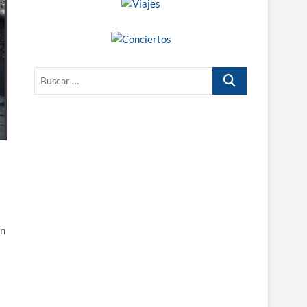
Buscar
…
en