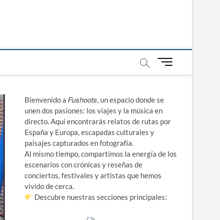
B
o
t
ó
Fushoots
Bienvenido a
, un espacio donde se
n
unen dos pasiones: los viajes y la música en
d
directo. Aquí encontrarás relatos de rutas por
e
España y Europa, escapadas culturales y
m
paisajes capturados en fotografía.
e
Al mismo tiempo, compartimos la energía de los
n
escenarios con crónicas y reseñas de
ú
conciertos, festivales y artistas que hemos
vivido de cerca.
Descubre nuestras secciones principales: