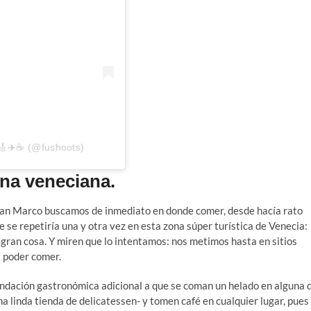
🎸✈️☕ (@fushoots)
ina veneciana.
 San Marco buscamos de inmediato en donde comer, desde hacía rato
se repetiría una y otra vez en esta zona súper turística de Venecia:
n gran cosa. Y miren que lo intentamos: nos metimos hasta en sitios
 poder comer.
endación gastronómica adicional a que se coman un helado en alguna 
a linda tienda de delicatessen- y tomen café en cualquier lugar, pues