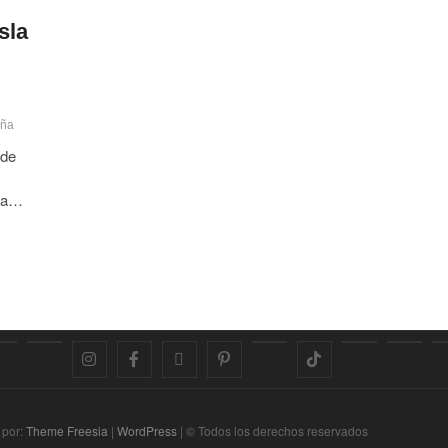
sla
aña
 de
ita…
Google
YouTube
Instagram
Facebook
Twitter
Pinterest
Tumblr
TikTok
Viajes
Priv
Maps
Pol
 por:
Theme Freesia
|
WordPress
| © Todos los derechos reservados