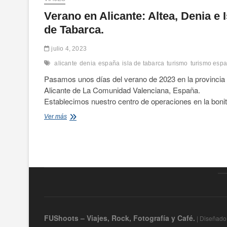
Verano en Alicante: Altea, Denia e I
de Tabarca.
julio 4, 2023
alicante
denia
españa
isla de tabarca
turismo
turismo esp
Pasamos unos días del verano de 2023 en la provincia
Alicante de La Comunidad Valenciana, España.
Establecimos nuestro centro de operaciones en la bon
Verano
Ver más
en
Alicante:
Altea,
Denia
e
Isla
de
Tabarca.
FUShoots – Viajes, Rock, Fotografía y Café.
| Diseñado