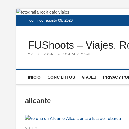
Saltar
al
domingo, agosto 09, 2026
contenido
FUShoots – Viajes, Ro
VIAJES, ROCK, FOTOGRAFÍA Y CAFÉ.
INICIO
CONCIERTOS
VIAJES
PRIVACY PO
alicante
VIAJES