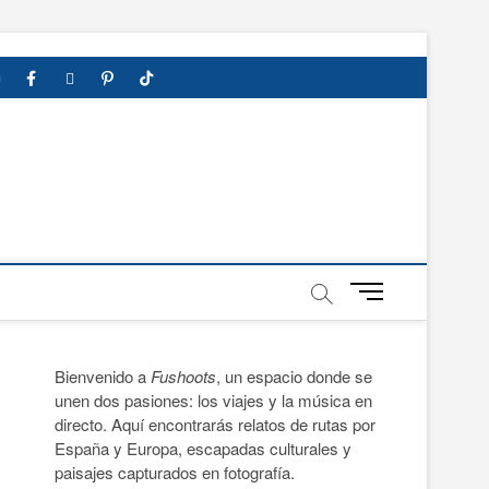
Google
YouTube
Instagram
Facebook
Twitter
Pinterest
Tumblr
TikTok
Viajes
Privacy
Enlaces
Maps
Policy
B
o
t
ó
Bienvenido a
Fushoots
, un espacio donde se
n
unen dos pasiones: los viajes y la música en
d
directo. Aquí encontrarás relatos de rutas por
e
España y Europa, escapadas culturales y
m
paisajes capturados en fotografía.
e