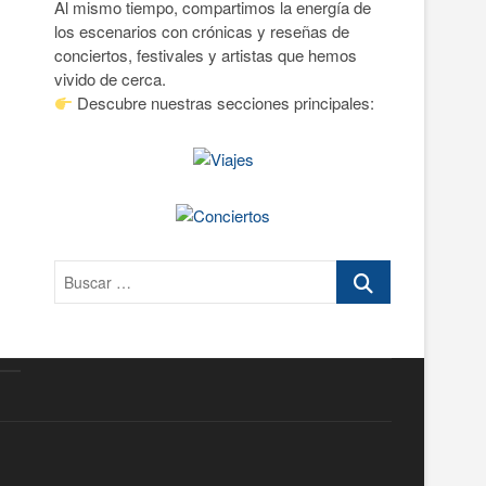
Al mismo tiempo, compartimos la energía de
n
los escenarios con crónicas y reseñas de
ú
conciertos, festivales y artistas que hemos
vivido de cerca.
Descubre nuestras secciones principales:
Buscar
…
acy
Enlaces
icy