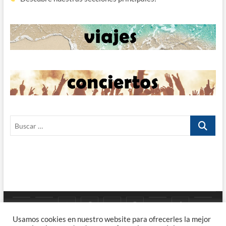
Buscar
…
Google
YouTube
Instagram
Facebook
Twitter
Pinterest
Tumblr
TikTok
Viaj
Priv
Enla
Usamos cookies en nuestro website para ofrecerles la mejor
Maps