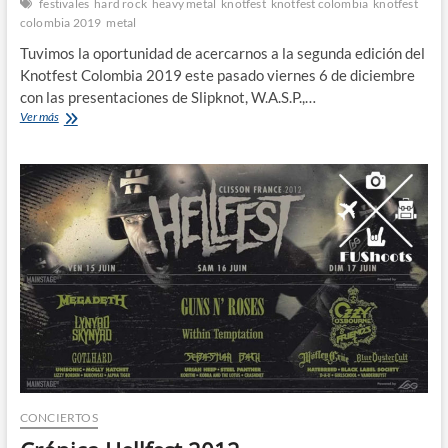
festivales
hard rock
heavy metal
knotfest
knotfest colombia
knotfest
colombia 2019
metal
Tuvimos la oportunidad de acercarnos a la segunda edición del
Knotfest Colombia 2019 este pasado viernes 6 de diciembre
con las presentaciones de Slipknot, W.A.S.P.,…
Crónica
Ver más
Knotfest
Colombia
2019
CONCIERTOS