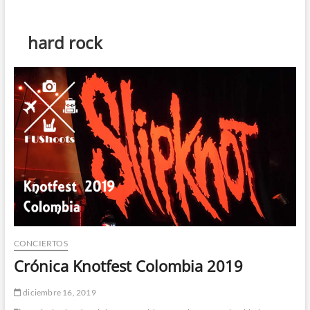
t
ó
n
hard rock
d
e
m
e
n
ú
CONCIERTOS
Crónica Knotfest Colombia 2019
diciembre 16, 2019