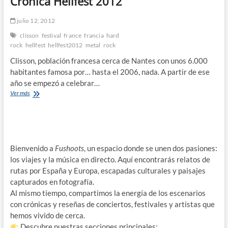
Crónica Hellfest 2012
julio 12, 2012
clisson
festival
france
francia
hard
rock
hellfest
hellfest2012
metal
rock
Clisson, población francesa cerca de Nantes con unos 6.000
habitantes famosa por… hasta el 2006, nada. A partir de ese
año se empezó a celebrar…
Crónica
Ver más
Hellfest
2012
Bienvenido a
Fushoots
, un espacio donde se unen dos pasiones:
los viajes y la música en directo. Aquí encontrarás relatos de
rutas por España y Europa, escapadas culturales y paisajes
capturados en fotografía.
Al mismo tiempo, compartimos la energía de los escenarios
con crónicas y reseñas de conciertos, festivales y artistas que
hemos vivido de cerca.
Descubre nuestras secciones principales: