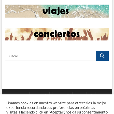
Buscar
…
Google
YouTube
Instagram
Facebook
Twitter
Pinterest
Tumblr
TikTok
Viaj
Priv
Enla
Usamos cookies en nuestro website para ofrecerles la mejor
Maps
experiencia recordando sus preferencias en próximas
Poli
visitas. Haciendo click en “Aceptar”, nos da su consentimiento