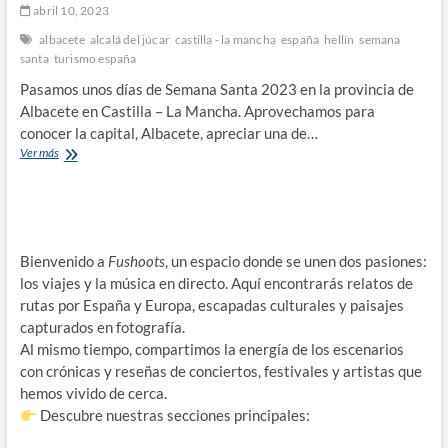
abril 10, 2023
albacete
alcalá del júcar
castilla - la mancha
españa
hellín
semana
santa
turismo españa
Pasamos unos días de Semana Santa 2023 en la provincia de
Albacete en Castilla – La Mancha. Aprovechamos para
conocer la capital, Albacete, apreciar una de…
Semana
Ver más
Santa
en
Albacete,
Hellín
y
Bienvenido a
Alcalá
Fushoots
, un espacio donde se unen dos pasiones:
del
los viajes y la música en directo. Aquí encontrarás relatos de
Júcar.
rutas por España y Europa, escapadas culturales y paisajes
capturados en fotografía.
Al mismo tiempo, compartimos la energía de los escenarios
con crónicas y reseñas de conciertos, festivales y artistas que
hemos vivido de cerca.
Descubre nuestras secciones principales: