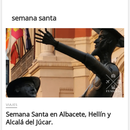
t
ó
n
semana santa
d
e
m
e
n
ú
VIAJES
Semana Santa en Albacete, Hellín y
Alcalá del Júcar.