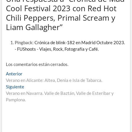
Cool Festival 2023 con Red Hot
Chili Peppers, Primal Scream y
Liam Gallagher”
Pingback:
Crónica de blink-182 en Madrid Octubre 2023.
- FUShoots - Viajes, Rock, Fotografía y Café.
Los comentarios están cerrados.
Navegación
Entrada
Anterior
anterior:
Verano en Alicante: Altea, Denia e Isla de Tabarca.
de
Entrada
Siguiente
entradas
siguiente:
Verano en Navarra. Valle de Baztán, Valle de Esteribar y
Pamplona.