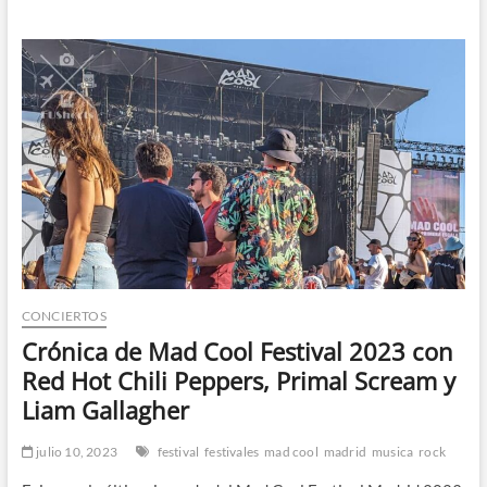
t
ó
n
d
e
m
e
n
ú
CONCIERTOS
Crónica de Mad Cool Festival 2023 con
Red Hot Chili Peppers, Primal Scream y
Liam Gallagher
julio 10, 2023
festival
festivales
mad cool
madrid
musica
rock