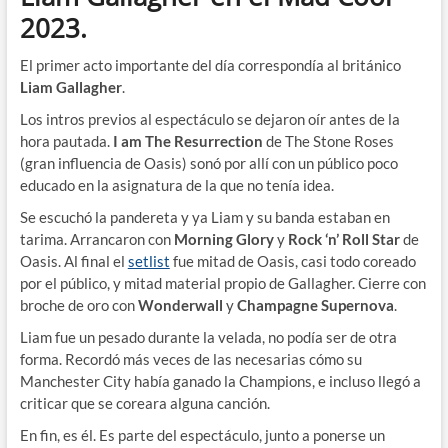
2023.
El primer acto importante del día correspondía al británico
Liam Gallagher
.
Los intros previos al espectáculo se dejaron oír antes de la
hora pautada.
I am The Resurrection
de The Stone Roses
(gran influencia de Oasis) sonó por allí con un público poco
educado en la asignatura de la que no tenía idea.
Se escuchó la pandereta y ya Liam y su banda estaban en
tarima. Arrancaron con
Morning Glory
y
Rock ‘n’ Roll Star
de
Oasis. Al final el
setlist
fue mitad de Oasis, casi todo coreado
por el público, y mitad material propio de Gallagher. Cierre con
broche de oro con
Wonderwall
y
Champagne Supernova
.
Liam fue un pesado durante la velada, no podía ser de otra
forma. Recordó más veces de las necesarias cómo su
Manchester City había ganado la Champions, e incluso llegó a
criticar que se coreara alguna canción.
En fin, es él. Es parte del espectáculo, junto a ponerse un