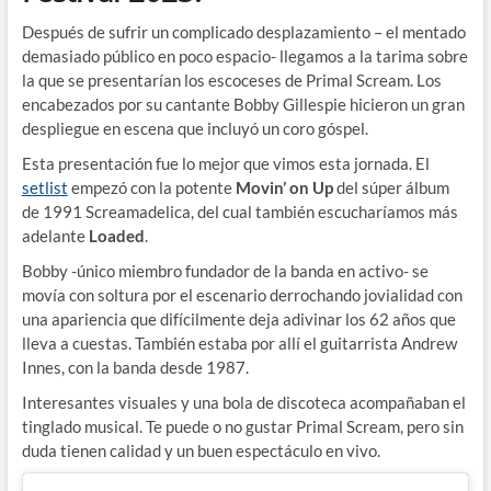
Después de sufrir un complicado desplazamiento – el mentado
demasiado público en poco espacio- llegamos a la tarima sobre
la que se presentarían los escoceses de Primal Scream. Los
encabezados por su cantante Bobby Gillespie hicieron un gran
despliegue en escena que incluyó un coro góspel.
Esta presentación fue lo mejor que vimos esta jornada. El
setlist
empezó con la potente
Movin’ on Up
del súper álbum
de 1991 Screamadelica, del cual también escucharíamos más
adelante
Loaded
.
Bobby -único miembro fundador de la banda en activo- se
movía con soltura por el escenario derrochando jovialidad con
una apariencia que difícilmente deja adivinar los 62 años que
lleva a cuestas. También estaba por allí el guitarrista Andrew
Innes, con la banda desde 1987.
Interesantes visuales y una bola de discoteca acompañaban el
tinglado musical. Te puede o no gustar Primal Scream, pero sin
duda tienen calidad y un buen espectáculo en vivo.