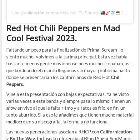
Una publicación compartida por FUShoots
(@fushoots)
Red Hot Chili Peppers en Mad
Cool Festival 2023.
Faltando un poco para la finalización de Primal Scream -lo
siento mucho- volvimos a la tarima principal. Esta vez había
bastante menos gente moviéndose pues muchos cenaban, así
que bordeando el recinto llegamos sin mayor problema hasta
donde se presentarían los californianos de Red Hot
Chili
Peppers
.
Vine a esta presentación con bajas expectativas. Ya he visto
varias veces a esta banda y siempre pasa lo mismo: tienen un
show
en vivo al que le falta ritmo y a ratos es frío, en fin, un
tanto aburrido. Si a eso le añadimos que tienen mucho material
mediocre en su discografía, la fórmula no funciona.
Las nuevas generaciones asocian a RHCP con
Californication
y
By The Way
. Incluso la referencia al Blood Sugar Sex Magic