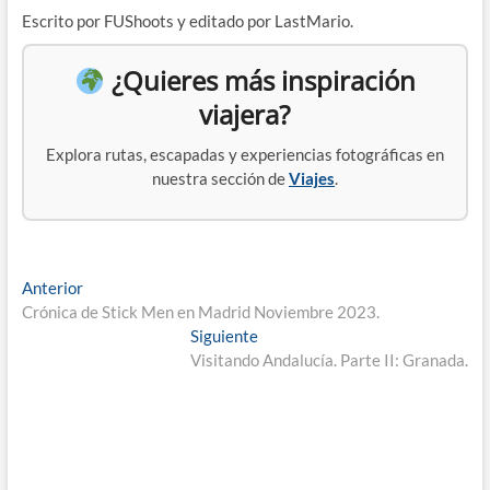
Escrito por FUShoots y editado por LastMario.
¿Quieres más inspiración
viajera?
Explora rutas, escapadas y experiencias fotográficas en
nuestra sección de
Viajes
.
Navegación
Entrada
Anterior
anterior:
Crónica de Stick Men en Madrid Noviembre 2023.
de
Entrada
Siguiente
entradas
siguiente:
Visitando Andalucía. Parte II: Granada.