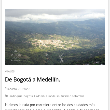
t
ó
n
d
e
m
e
n
ú
VIAJES
De Bogotá a Medellín.
agosto 22, 2020
antioquia
bogota
Colombia
medellin
turismo colombia
Hicimos la ruta por carretera entre las dos ciudades más
importantes de Colombia: su capital, Bogotá, y la capital del